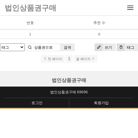
메뉴 건너뛰기
법인상품권구매
번호
추천 수
1
0
검색
쓰기
태그
1
첫 페이지
끝 페이지
법인상품권구매
법인상품권구매 69696
로그인
회원가입